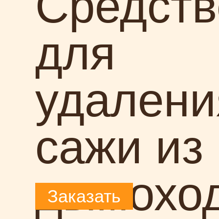
Средств
для
удалени
сажи из
дымохо
Заказать