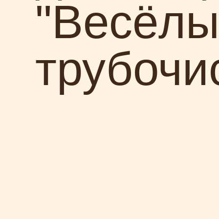
"Весёл
трубочи