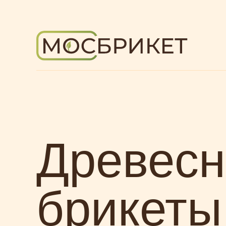
Древес
брикеты