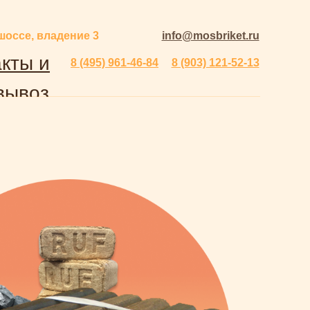
шоссе, владение 3
info@mosbriket.ru
кты и
8 (495) 961-46-84
8 (903) 121-52-13
вывоз