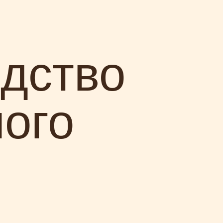
дство
ого