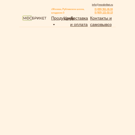
info@mosbriket.ru
г.Москва, Рублевское шоссе,
8 (495) 961-46-84
8 (903) 121-52-13
владение 3
Продукция
Цены
Доставка
Контакты и
и оплата
самовывоз