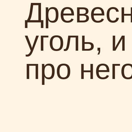
Древес
уголь, и
про него