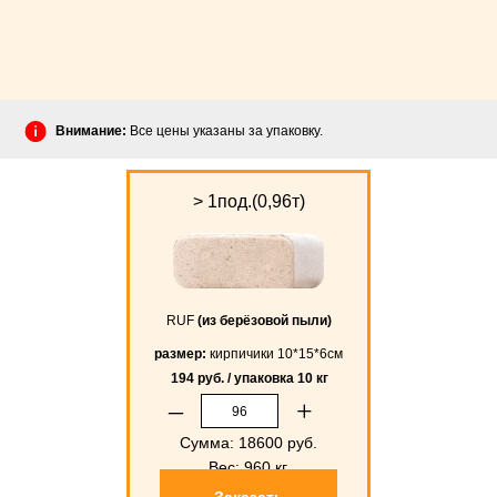
Внимание:
Все цены указаны за упаковку.
> 1под.(0,96т)
RUF
(из берёзовой пыли)
размер:
кирпичики 10*15*6см
194 руб. / упаковка 10 кг
–
+
Сумма:
18600
руб.
Вес:
960
кг.
Заказать