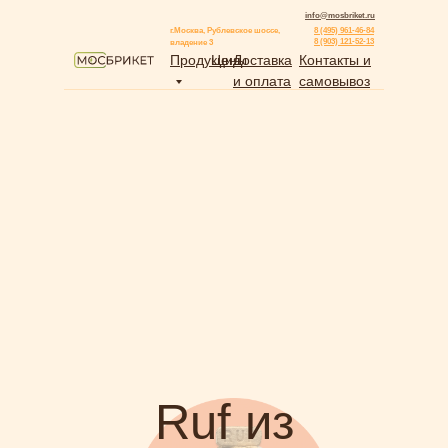
info@mosbriket.ru
г.Москва, Рублевское шоссе,
8 (495) 961-46-84
8 (903) 121-52-13
владение 3
Продукция
Цены
Доставка
Контакты и
и оплата
самовывоз
Ruf из