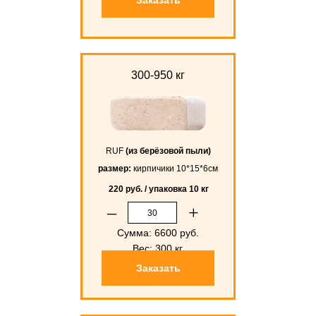
300-950 кг
RUF
(из берёзовой пыли)
размер:
кирпичики 10*15*6см
220 руб. / упаковка 10 кг
–
+
Сумма:
6600
руб.
Вес:
300
кг.
Заказать