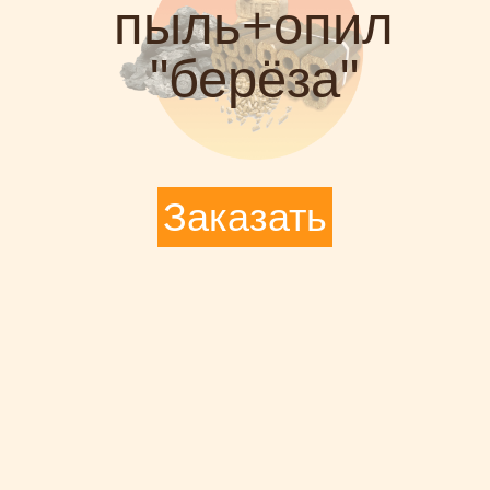
пыль+опил
"берёза"
Заказать