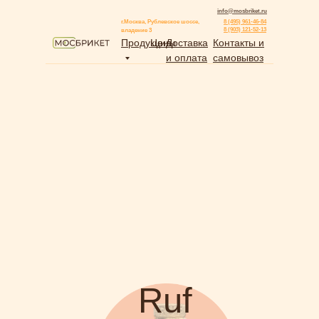
info@mosbriket.ru
г.Москва, Рублевское шоссе,
8 (495) 961-46-84
8 (903) 121-52-13
владение 3
Продукция
Цены
Доставка
Контакты и
и оплата
самовывоз
Ruf